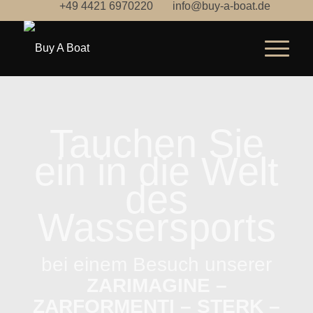
+49 4421 6970220
info@buy-a-boat.de
Tauchen Sie
ein in die Welt
des
Wassersports
bei einem Besuch unserer
ZARIMAGINE –
ZARFORMENTI – STERK –