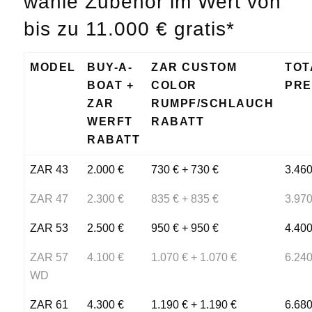
wähle Zubehör im Wert von
bis zu 11.000 € gratis*
MODEL
BUY-A-
ZAR CUSTOM
TOT
BOAT +
COLOR
PRE
ZAR
RUMPF/SCHLAUCH
WERFT
RABATT
RABATT
ZAR 43
2.000 €
730 € + 730 €
3.460
ZAR 47
2.300 €
835 € + 835 €
3.970
ZAR 53
2.500 €
950 € + 950 €
4.400
ZAR 57
4.100 €
1.070 € + 1.070 €
6.240
WD
ZAR 61
4.300 €
1.190 € + 1.190 €
6.680