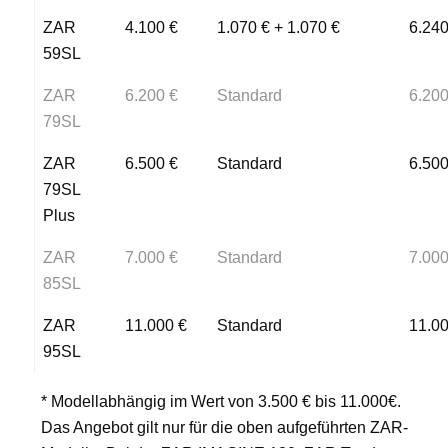
ZAR
4.100 €
1.070 € + 1.070 €
6.240
59SL
ZAR
6.200 €
Standard
6.200
79SL
ZAR
6.500 €
Standard
6.500
79SL
Plus
ZAR
7.000 €
Standard
7.000
85SL
ZAR
11.000 €
Standard
11.00
95SL
* Modellabhängig im Wert von 3.500 € bis 11.000€.
Das Angebot gilt nur für die oben aufgeführten ZAR-